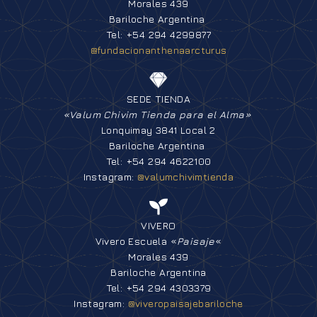
Morales 439
Bariloche Argentina
Tel: +54 294 4299877
@fundacionanthenaarcturus
SEDE TIENDA
«Valum Chivim Tienda para el Alma»
Lonquimay 3841 Local 2
Bariloche Argentina
Tel: +54 294 4622100
Instagram:
@valumchivimtienda
VIVERO
Vivero Escuela «
Paisaje
«
Morales 439
Bariloche Argentina
Tel: +54 294 4303379
Instagram:
@viveropaisajebariloche