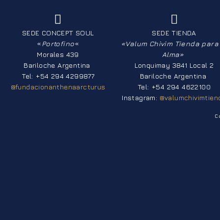
SEDE CONCEPT SOUL
SEDE TIENDA
«
Portofino
«
«Valum Chivim Tienda para 
Morales 439
Alma»
Bariloche Argentina
Lonquimay 3841 Local 2
Tel: +54 294 4299877
Bariloche Argentina
@fundacionanthenaarcturus
Tel: +54 294 4622100
Instagram:
@valumchivimtien
C