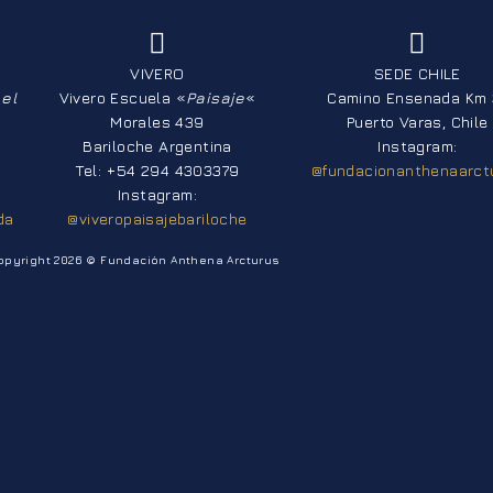
VIVERO
SEDE CHILE
el
Vivero Escuela «
Paisaje
«
Camino Ensenada Km 
Morales 439
Puerto Varas, Chile
Bariloche Argentina
Instagram:
Tel: +54 294 4303379
@fundacionanthenaarct
Instagram:
da
@viveropaisajebariloche
opyright 2026 © Fundación Anthena Arcturus