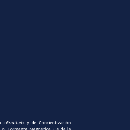
n «
Gratitud
» y de Concientización
in 79 Tormenta Magnética. Oe de la