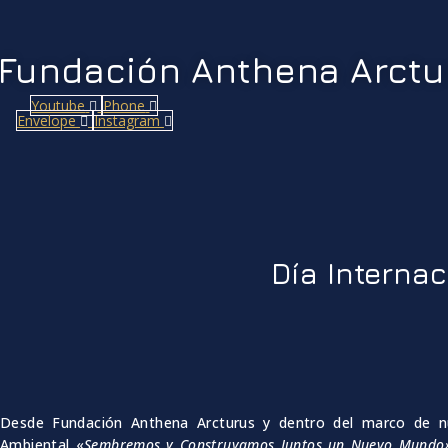
Fundación Anthena Arct
Youtube
Phone
Envelope
Instagram
Día Internac
Desde Fundación Anthena Arcturus y dentro del marco de nu
Ambiental «
Sembremos y Construyamos Juntos un Nuevo Mundo