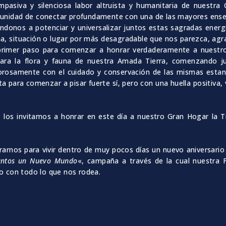
asiva y silenciosa labor altruista y humanitaria de nuestra 
portunidad de conectar profundamente con una de las mayores en
tándonos a potenciar y universalizar juntos estas sagradas ener
, situación o lugar por más desagradable que nos parezca, agra
rimer paso para comenzar a honrar verdaderamente a nuestro 
para la flora y fauna de nuestra Amada Tierra, comenzando j
morosamente con el cuidado y conservación de las mismas est
 para comenzar a pisar fuerte sí, pero con una huella positiva, 
 los invitamos a honrar en este día a nuestro Gran Hogar la Ti
rarnos para vivir dentro de muy pocos días un nuevo aniversario
untos un Nuevo Mundo
«, campaña a través de la cual nuestra 
o con todo lo que nos rodea.