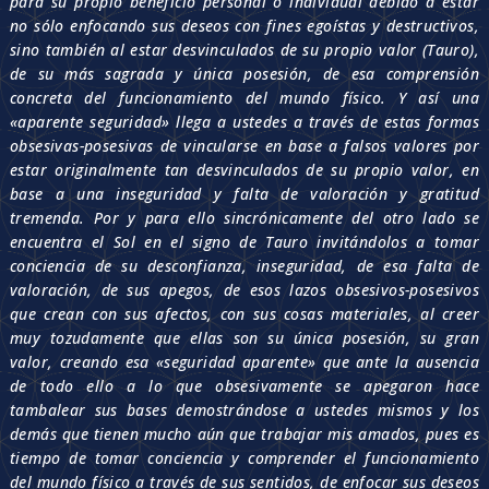
para su propio beneficio personal o individual debido a estar
no sólo enfocando sus deseos con fines egoístas y destructivos,
sino también al estar desvinculados de su propio valor (Tauro),
de su más sagrada y única posesión, de esa comprensión
concreta del funcionamiento del mundo físico. Y así una
«aparente seguridad» llega a ustedes a través de estas formas
obsesivas-posesivas de vincularse en base a falsos valores por
estar originalmente tan desvinculados de su propio valor, en
base a una inseguridad y falta de valoración y gratitud
tremenda. Por y para ello sincrónicamente del otro lado se
encuentra el Sol en el signo de Tauro invitándolos a tomar
conciencia de su desconfianza, inseguridad, de esa falta de
valoración, de sus apegos, de esos lazos obsesivos-posesivos
que crean con sus afectos, con sus cosas materiales, al creer
muy tozudamente que ellas son su única posesión, su gran
valor, creando esa «seguridad aparente» que ante la ausencia
de todo ello a lo que obsesivamente se apegaron hace
tambalear sus bases demostrándose a ustedes mismos y los
demás que tienen mucho aún que trabajar mis amados, pues es
tiempo de tomar conciencia y comprender el funcionamiento
del mundo físico a través de sus sentidos, de enfocar sus deseos