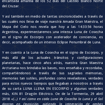
encantada amarilla de los 52 días del Castillo Blanco Norte
del Cruzar.
Y así también en medio de tantas sincronicidades a través de
las cuales nos lleva de viaje nuestra Amada Gran Maestra, el
Mapa del Cielo nos revela que hoy a las 14:33:56 horas
Argentina, experimentaremos una intensa Luna de Cosecha
en el signo de Escorpio con acelerador de conciencia, es
decir, acompañado de un intenso Eclipse Penumbral de Luna.
Y en cuanto a la Luna de Cosecha en el signo de Escorpio, y
más allá de los actuales tránsitos y configuraciones
planetarias, hace cinco años atrás, nuestra Gran Maestra
Arcturiana nos brindaba las bases, nos enseñaba y recordaba,
compartiéndonos a través de sus sagradas memorias,
memorias tan sutiles, profundas como reveladoras, verdades
para estos nuevos tiempos que llegaban a nosotros a través
de su carta LUNA LLENA EN ESCORPIO y algunas verdades
más, KIN 81 Dragón Eléctrico. Oe de la Tormenta, 29 abril
2018
«(…) Y así como en cada Luna de Cosecha la Luna y el Sol
danzan en Oposición, pidiendo la integración de ambas