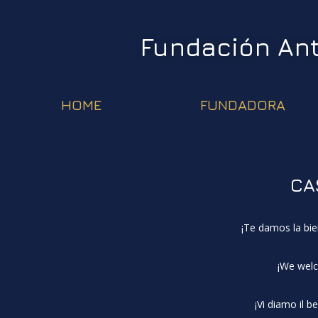
Fundación An
HOME
FUNDADORA
CA
¡Te damos la bie
¡We welc
¡Vi diamo il 