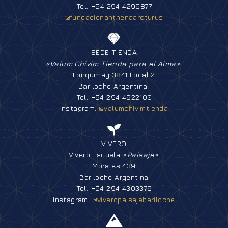
Tel: +54 294 4299877
@fundacionanthenaarcturus
SEDE TIENDA
«Valum Chivim Tienda para el Alma»
Lonquimay 3841 Local 2
Bariloche Argentina
Tel: +54 294 4622100
Instagram:
@valumchivimtienda
VIVERO
Vivero Escuela «
Paisaje
«
Morales 439
Bariloche Argentina
Tel: +54 294 4303379
Instagram:
@viveropaisajebariloche