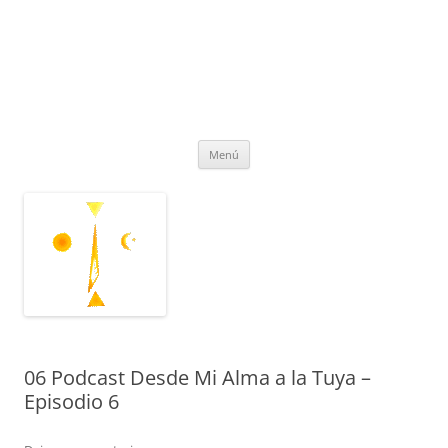
Fundación Anthena Arcturus®
Según lo acordado estamos AQUI Y AHORA una vez más
REencontrándonos
Menú
06 Podcast Desde Mi Alma a la Tuya –
Episodio 6