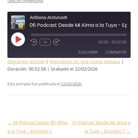
Deja un comentario
Anthena Arcturus®
06 Podcast Desde Mi Alma a la Tuya - Episodio 6
1x
00:00
/
00:52:58
SUSCRIBIR
COMPARTIR
Descargar archivo
|
Reproducir en una nueva ventana
|
COMPAR
Duración: 00:52:58
|
Grabado el 22/02/2026
TIR
FEED RSS
ENLACE
Esta entrada fue publicada el
22/02/2026
.
INCRUST
AR
Navegación
←
05 Podcast Desde Mi Alma
07 Podcast Desde Mi Alma a
de
a la Tuya – Episodio 5
la Tuya – Episodio 7
→