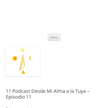
Fundación Anthena Arcturus®
Según lo acordado estamos AQUI Y AHORA una vez más
REencontrándonos
Menú
11 Podcast Desde Mi Alma a la Tuya –
Episodio 11