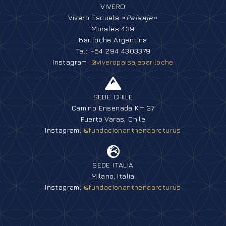
VIVERO
Vivero Escuela «
Paisaje
«
Morales 439
Bariloche Argentina
Tel: +54 294 4303379
Instagram:
@viveropaisajebariloche
SEDE CHILE
Camino Ensenada Km 37
Puerto Varas, Chile
Instagram:
@fundacionanthenaarcturus
SEDE ITALIA
Milano, Italia
Instagram:
@fundacionanthenaarcturus