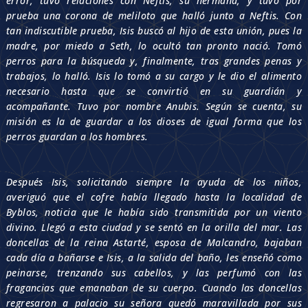
error, tuvo relaciones con Neftis, su hermana, y tuvo por
prueba una corona de meliloto que halló junto a Neftis. Con
tan indiscutible prueba, Isis buscó al hijo de esta unión, pues la
madre, por miedo a Seth, lo ocultó tan pronto nació. Tomó
perros para la búsqueda y, finalmente, tras grandes penas y
trabajos, lo halló. Isis lo tomó a su cargo y le dio el alimento
necesario hasta que se convirtió en su guardián y
acompañante. Tuvo por nombre Anubis. Según se cuenta, su
misión es la de guardar a los dioses de igual forma que los
perros guardan a los hombres.
Después Isis, solicitando siempre la ayuda de los niños,
averiguó que el cofre había llegado hasta la localidad de
Byblos, noticia que le había sido transmitida por un viento
divino. Llegó a esta ciudad y se sentó en la orilla del mar. Las
doncellas de la reina Astarté, esposa de Malcandro, bajaban
cada día a bañarse e Isis, a la salida del baño, les enseñó como
peinarse, trenzando sus cabellos, y las perfumó con las
fragancias que emanaban de su cuerpo. Cuando las doncellas
regresaron a palacio su señora quedó maravillada por sus