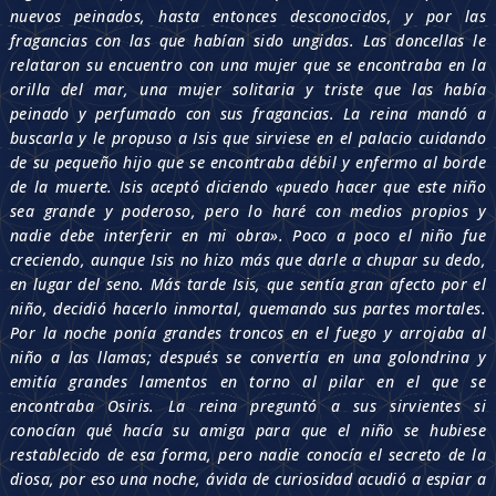
nuevos peinados, hasta entonces desconocidos, y por las
fragancias con las que habían sido ungidas. Las doncellas le
relataron su encuentro con una mujer que se encontraba en la
orilla del mar, una mujer solitaria y triste que las había
peinado y perfumado con sus fragancias. La reina mandó a
buscarla y le propuso a Isis que sirviese en el palacio cuidando
de su pequeño hijo que se encontraba débil y enfermo al borde
de la muerte. Isis aceptó diciendo «puedo hacer que este niño
sea grande y poderoso, pero lo haré con medios propios y
nadie debe interferir en mi obra». Poco a poco el niño fue
creciendo, aunque Isis no hizo más que darle a chupar su dedo,
en lugar del seno. Más tarde Isis, que sentía gran afecto por el
niño, decidió hacerlo inmortal, quemando sus partes mortales.
Por la noche ponía grandes troncos en el fuego y arrojaba al
niño a las llamas; después se convertía en una golondrina y
emitía grandes lamentos en torno al pilar en el que se
encontraba Osiris. La reina preguntó a sus sirvientes si
conocían qué hacía su amiga para que el niño se hubiese
restablecido de esa forma, pero nadie conocía el secreto de la
diosa, por eso una noche, ávida de curiosidad acudió a espiar a