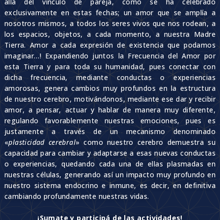
allá del vínculo de pareja, como se ha celebrado
exclusivamente en estas fechas; un amor que se amplía a
nosotros mismos, a todos los seres vivos que nos rodean, a
los espacios, objetos, a cada momento, a nuestra Madre
Tierra. Amor a cada expresión de existencia que podamos
imaginar…! Expandiendo juntos la Frecuencia del Amor por
esta Tierra y para toda su humanidad, pues conectar con
dicha frecuencia, mediante conductas o experiencias
amorosas, genera cambios muy profundos en la estructura
de nuestro cerebro, motivándonos, mediante ese dar y recibir
amor, a pensar, actuar y hablar de manera muy diferente,
regulando favorablemente nuestras emociones, pues es
justamente a través de un mecanismo denominado
«
plasticidad cerebral
» como nuestro cerebro demuestra su
capacidad para cambiar y adaptarse a esas nuevas conductas
o experiencias, quedando cada una de ellas plasmadas en
nuestras células, generando así un impacto muy profundo en
nuestro sistema endocrino e inmune, es decir, en definitiva
cambiando profundamente nuestras vidas.
¡Sumate y participá de las actividades!