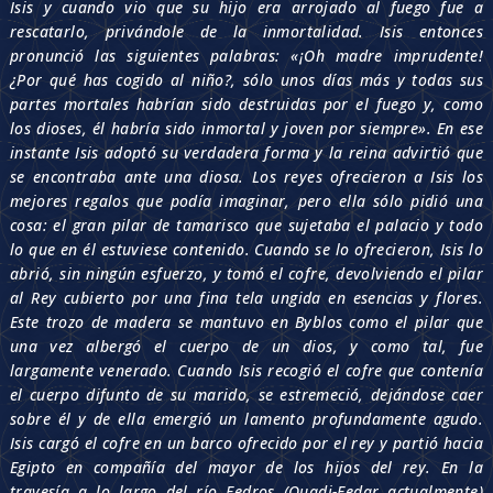
Isis y cuando vio que su hijo era arrojado al fuego fue a
rescatarlo, privándole de la inmortalidad. Isis entonces
pronunció las siguientes palabras: «¡Oh madre imprudente!
¿Por qué has cogido al niño?, sólo unos días más y todas sus
partes mortales habrían sido destruidas por el fuego y, como
los dioses, él habría sido inmortal y joven por siempre». En ese
instante Isis adoptó su verdadera forma y la reina advirtió que
se encontraba ante una diosa. Los reyes ofrecieron a Isis los
mejores regalos que podía imaginar, pero ella sólo pidió una
cosa: el gran pilar de tamarisco que sujetaba el palacio y todo
lo que en él estuviese contenido. Cuando se lo ofrecieron, Isis lo
abrió, sin ningún esfuerzo, y tomó el cofre, devolviendo el pilar
al Rey cubierto por una fina tela ungida en esencias y flores.
Este trozo de madera se mantuvo en Byblos como el pilar que
una vez albergó el cuerpo de un dios, y como tal, fue
largamente venerado. Cuando Isis recogió el cofre que contenía
el cuerpo difunto de su marido, se estremeció, dejándose caer
sobre él y de ella emergió un lamento profundamente agudo.
Isis cargó el cofre en un barco ofrecido por el rey y partió hacia
Egipto en compañía del mayor de los hijos del rey. En la
travesía a lo largo del río Fedros (Ouadi-Fedar actualmente)