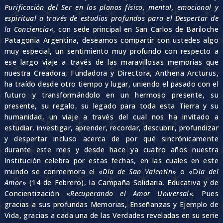
Purificación del Ser en los planos físico, mental, emocional y
espiritual a través de estudios profundos para el Despertar de
la Conciencia
«, con sede principal en San Carlos de Bariloche
Patagonia Argentina, deseamos compartir con ustedes algo
muy especial, un sentimiento muy profundo con respecto a
ese largo viaje a través de las maravillosas memorias que
nuestra Creadora, Fundadora y Directora, Anthena Arcturus,
ha traído desde otro tiempo y lugar, uniendo el pasado con el
futuro y transformándolo en un hermoso presente, su
presente, su regalo, su legado para toda esta Tierra y su
humanidad, un viaje a través del cual nos ha invitado a
estudiar, investigar, aprender, recordar, descubrir, profundizar
y despertar incluso acerca de por qué sincrónicamente
durante este mes y desde hace ya cuatro años nuestra
Institución celebra por estas fechas, en las cuales en este
mundo se conmemora el «
Día de San Valentín
» o «D
ía del
Amor
» (14 de Febrero), la Campaña Solidaria, Educativa y de
Concientización «
Recuperando el Amor Universal
«. Pues
gracias a sus profundas Memorias, Enseñanzas y Ejemplo de
Vida, gracias a cada una de las Verdades reveladas en su serie