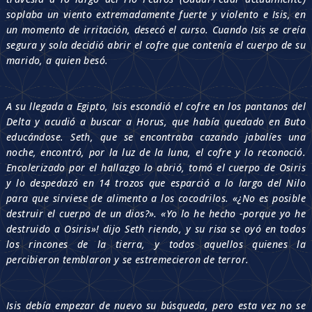
soplaba un viento extremadamente fuerte y violento e Isis, en
un momento de irritación, desecó el curso. Cuando Isis se creía
segura y sola decidió abrir el cofre que contenía el cuerpo de su
marido, a quien besó.
A su llegada a Egipto, Isis escondió el cofre en los pantanos del
Delta y acudió a buscar a Horus, que había quedado en Buto
educándose. Seth, que se encontraba cazando jabalíes una
noche, encontró, por la luz de la luna, el cofre y lo reconoció.
Encolerizado por el hallazgo lo abrió, tomó el cuerpo de Osiris
y lo despedazó en 14 trozos que esparció a lo largo del Nilo
para que sirviese de alimento a los cocodrilos. «¿No es posible
destruir el cuerpo de un dios?». «Yo lo he hecho -porque yo he
destruido a Osiris»! dijo Seth riendo, y su risa se oyó en todos
los rincones de la tierra, y todos aquellos quienes la
percibieron temblaron y se estremecieron de terror.
Isis debía empezar de nuevo su búsqueda, pero esta vez no se