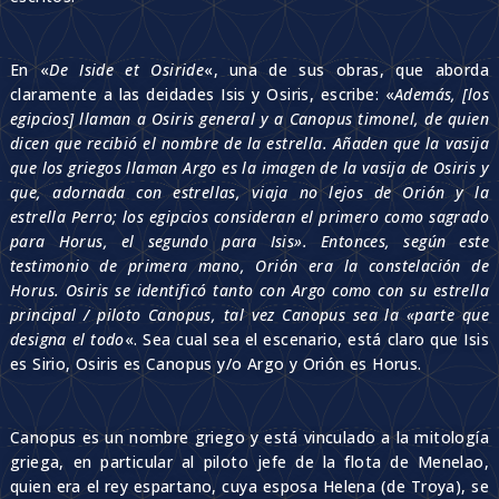
En «
De Iside et Osiride
«, una de sus obras, que aborda
claramente a las deidades Isis y Osiris, escribe: «
Además, [los
egipcios] llaman a Osiris general y a Canopus timonel, de quien
dicen que recibió el nombre de la estrella. Añaden que la vasija
que los griegos llaman Argo es la imagen de la vasija de Osiris y
que, adornada con estrellas, viaja no lejos de Orión y la
estrella Perro; los egipcios consideran el primero como sagrado
para Horus, el segundo para Isis». Entonces, según este
testimonio de primera mano, Orión era la constelación de
Horus. Osiris se identificó tanto con Argo como con su estrella
principal / piloto Canopus, tal vez Canopus sea la «parte que
designa el todo
«. Sea cual sea el escenario, está claro que Isis
es Sirio, Osiris es Canopus y/o Argo y Orión es Horus.
Canopus es un nombre griego y está vinculado a la mitología
griega, en particular al piloto jefe de la flota de Menelao,
quien era el rey espartano, cuya esposa Helena (de Troya), se