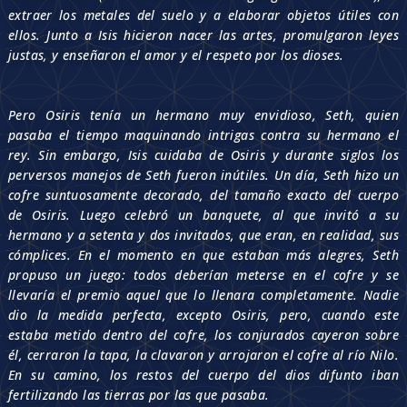
extraer los metales del suelo y a elaborar objetos útiles con
ellos. Junto a Isis hicieron nacer las artes, promulgaron leyes
justas, y enseñaron el amor y el respeto por los dioses.
Pero Osiris tenía un hermano muy envidioso, Seth, quien
pasaba el tiempo maquinando intrigas contra su hermano el
rey. Sin embargo, Isis cuidaba de Osiris y durante siglos los
perversos manejos de Seth fueron inútiles. Un día, Seth hizo un
cofre suntuosamente decorado, del tamaño exacto del cuerpo
de Osiris. Luego celebró un banquete, al que invitó a su
hermano y a setenta y dos invitados, que eran, en realidad, sus
cómplices. En el momento en que estaban más alegres, Seth
propuso un juego: todos deberían meterse en el cofre y se
llevaría el premio aquel que lo llenara completamente. Nadie
dio la medida perfecta, excepto Osiris, pero, cuando este
estaba metido dentro del cofre, los conjurados cayeron sobre
él, cerraron la tapa, la clavaron y arrojaron el cofre al río Nilo.
En su camino, los restos del cuerpo del dios difunto iban
fertilizando las tierras por las que pasaba.