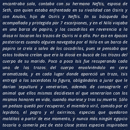
encontraba sola, contaba con su hermana Neftis, esposa de
Seth, con quien estaba enfrentada en su rivalidad con Osiris y
con Anubis, hijo de Osiris y Neftis. En su búsqueda iba
acompañada y protegida por 7 escorpiones, y en el Nilo viajaba
en una barca de papiro, y los cocodrilos en reverencia a la
diosa ni tocaron los trozos de Osiris ni a ella. Por eso en épocas
posteriores cuando alguien navegaba por el Nilo en un barco de
papiro se creía a salvo de los cocodrilos, pues se pensaba que
estos todavía creían que era la diosa en busca de los trozos del
cuerpo de su marido. Poco a poco Isis fue recuperando cada
uno de los trozos del cuerpo envolviéndolo en cera
aromatizada, y en cada lugar donde apareció un trozo, Isis
entregó a los sacerdotes la figura, obligándoles a jurar que le
darían sepultura y venerarían, además de consagrarle el
animal que ellos mismos decidiesen al que venerarían con los
mismos honores en vida, cuando muriese y tras su muerte. Sólo
un pedazo quedó por recuperar, el miembro viril, comido por el
lepidoto, el pagro y el oxirrinco, especies que quedaron
malditas a partir de ese momento, y nunca más ningún egipcio
tocaría o comería pez de esta clase (estas especies inspiraban