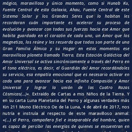
mágico, maravilloso y único momento, como si Hunab Ku,
Fuente Central de esta Galaxia, Ahau, Fuente Central de este
Sistema Solar y los Grandes Seres que lo habitan les
recordaran cuán importante es acelerar su proceso de
evolución y avanzar con todas sus fuerzas hacia ese Amor que
habita guardado en el corazón de cada uno, un Amor que los
magnetiza, los reúne y les recuerda que todos son parte de una
Gran Familia Álmica y su Hogar en estos momentos ese
maravilloso planeta llamado Tierra. Esta Estación Galáctica del
Amor Universal se activa sincrónicamente a través del Perro en
el tono eléctrico, es decir, el Guardián del Amor recordándoles
su servicio, esa empatía emocional que es necesario activar en
cada uno para avanzar hacia esa infinita Compasión y Amor
Universal y lograr la unión de las Cuatro Razas
Cósmicas(…)
«. Extraído de Cartas a mis Niños de la Tierra. Y
en su carta Luna Planetaria del Perro y algunas verdades más
Kin 211 Mono Eléctrico Oe de la Luna, 4 de abril de 2017, nos
nutría e instruía al respecto de este maravilloso animal:
«
(…) el Perro, compañero fiel e inseparable del hombre, quien
es capaz de percibir las energías de quienes se encuentran en