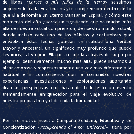
de libros «
Cartas a mis Niños de la Tierra
» seguimos
adquiriendo cada vez una mayor comprensión dentro de lo
que Ella denomina un Eterno Danzar en Espiral, y cómo este
momento del año guarda un significado que va mucho más
allá de nuestra actual comprensión, de nuestro mundo actual,
donde incluso cada uno de los hábitos y costumbres que
envuelven estas fechas guardan en realidad una Verdad
Mayor y Ancestral, un significado muy profundo que puede
llevarnos, tal y como Ella nos recuerda a través de su propio
ejemplo, definitivamente mucho más allá, puede llevarnos a
alzar amorosa y respetuosamente una voz muy diferente a la
habitual e ir compartiendo con la comunidad nuestras
experiencias, investigaciones y exploraciones aportando
diversas perspectivas que harán de todo esto un evento
tremendamente enriquecedor para el viaje evolutivo de
nuestra propia alma y el de toda la humanidad.
Por ese motivo nuestra Campaña Solidaria, Educativa y de
Concientización «
Recuperando el Amor Universal
«, tiene por
acción principal en su título la palabra recuperar, pues es una