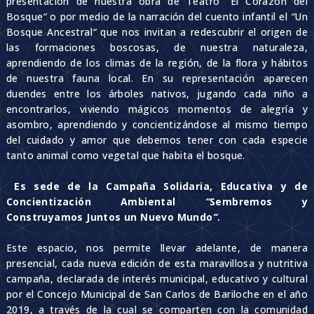
presentación de nuestra obra de Teatro
“
El Corazón del
Bosque
“
o por medio de la narración del cuento infantil el
“
Un
Bosque Ancestral
“
que nos invitan a redescubrir el origen de
las formaciones boscosas, de nuestra naturaleza,
aprendiendo de los climas de la región, de la flora y hábitos
de nuestra fauna local. En su representación aparecen
duendes entre los árboles nativos, jugando cada niño a
encontrarlos, viviendo mágicos momentos de alegría y
asombro, aprendiendo y concientizándose al mismo tiempo
del cuidado y amor que debemos tener con cada especie
tanto animal como vegetal que habita el bosque.
Es sede de la Campaña Solidaria, Educativa y de
Concientización Ambiental
“
Sembremos y
Construyamos Juntos un Nuevo Mundo
“
.
Este espacio, nos permite llevar adelante, de manera
presencial, cada nueva edición de esta maravillosa y nutritiva
campaña, declarada de interés municipal, educativo y cultural
por el Concejo Municipal de San Carlos de Bariloche en el año
2019, a través de la cual se comparten con la comunidad