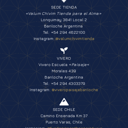
SEDE TIENDA
«Valum Chivim Tienda para el Alma»
Lonquimay 3841 Local 2
Bariloche Argentina
Tel: +54 294 4622100
Instagram:
@valumchivimtienda
VIVERO
Vivero Escuela «
Paisaje
«
Morales 439
Bariloche Argentina
Tel: +54 294 4303379
Instagram:
@viveropaisajebariloche
SEDE CHILE
Camino Ensenada Km 37
Puerto Varas, Chile