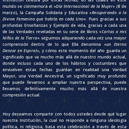
mundo se conmemora el «
Día Internacional de la Mujer
» (8 de
marzo), la Campaña Solidaria y Educativa «
Recuperando a la
Divina Femenina que habita en cada Uno
«. Pues gracias a sus
profundas Enseñanzas y Ejemplo de vida, gracias a cada una
de las Verdades reveladas en su serie de libros «
Cartas a mis
Niños de la Tierra
» seguimos adquiriendo cada vez una mayor
comprensión dentro de lo que Ella denomina «
un Eterno
Danzar en Espiral
«, y cómo este momento del año guarda un
significado que va mucho más allá de nuestro mundo actual,
donde incluso cada uno de los hábitos y costumbres que
envuelven estas fechas guardan en realidad una Verdad
Mayor, una Verdad Ancestral, un significado muy profundo
que puede llevarnos a ampliar nuestra perspectiva, puede
llevarnos definitivamente mucho más allá de nuestra
compresión actual.
Hoy deseamos compartir con todos ustedes desde qué lugar
nuestra Institución, la cual no responde a ninguna ideología
política, ni religiosa, basa esta celebración a través de esta