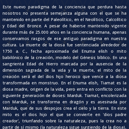
Este nuevo paradigma de la conciencia que perdura hasta
nosotros no presenta semejanza alguna con el que se ha
mantenido en parte del Paleolítico, en el Neolítico, Calcolítico
y Edad del Bronce. A pesar de haberse mantenido vigente
durante más de 25.000 años en la conciencia humana, apenas
conservamos rasgos de ese antiguo paradigma en nuestra
cultura. La muerte de la diosa fue sentenciada alrededor de
1750 a. C., fecha aproximada del Enuma elish o mito
babilónico de la creación, modelo del Génesis bíblico. En una
sangrienta Edad de Hierro marcada por la ausencia de la
dimensión sagrada de la vida y la muerte, el mito de la
creación será el del dios hijo heroico que vence a la diosa
transformada en monstruo. En el Enuma elish, Tiamat es la
diosa madre, origen de la vida, pero entra en conflicto con la
siguiente generación de dioses: Marduk. Tiamat, encolerizada
con Marduk, se transforma en dragón y es asesinada por
Marduk, que de sus despojos crea el cielo y la tierra. En este
mito es el dios hijo el que se convierte en ‘dios padre
creador’, triunfando sobre la naturaleza, pues la crea no a
partir de sí mismo (la naturaleza sigue surgiendo de la diosa),