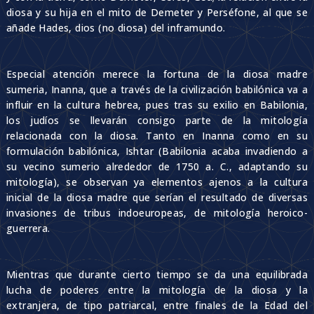
diosa y su hija en el mito de Demeter y Perséfone, al que se
añade Hades, dios (no diosa) del inframundo.
Especial atención merece la fortuna de la diosa madre
sumeria, Inanna, que a través de la civilización babilónica va a
influir en la cultura hebrea, pues tras su exilio en Babilonia,
los judíos se llevarán consigo parte de la mitología
relacionada con la diosa. Tanto en Inanna como en su
formulación babilónica, Ishtar (Babilonia acaba invadiendo a
su vecino sumerio alrededor de 1750 a. C., adaptando su
mitología), se observan ya elementos ajenos a la cultura
inicial de la diosa madre que serían el resultado de diversas
invasiones de tribus indoeuropeas, de mitología heroico-
guerrera.
Mientras que durante cierto tiempo se da una equilibrada
lucha de poderes entre la mitología de la diosa y la
extranjera, de tipo patriarcal, entre finales de la Edad del