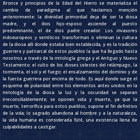
Bronce y principios de la Edad del Hierro se materializa el
cambio de paradigma al que hacíamos mención
anteriormente: la divinidad primordial deja de ser la diosa
madre, y el dios hijo-esposo asciende al puesto
predominante, el de dios padre creador. Los invasores
indoeuropeos y semíticos transforman o eliminan la cultura
de la diosa allí donde estaba bien establecida, y es la tradición
guerrera y patriarcal de estos pueblos la que ha llegado hasta
nosotros a través de la mitología griega y el Antiguo y Nuevo
Testamento: el culto de los dioses celestes del relámpago, la
tormenta, el sol y el fuego; el ensalzamiento del dominio y de
la fuerza guerrera por encima de todo. Es aquí donde surge el
esquema de polaridad entre los elementos antes unidos en la
mitología de la diosa: la luz y la oscuridad se separan
irreconciliablemente; se oponen vida y muerte, ya que la
muerte, terrorífica para estos pueblos, supone el fin definitivo
de la vida; lo sagrado abandona al hombre y a la naturaleza,
la vida humana es considerada fútil, una existencia llena de
culpabilidades a castigar.