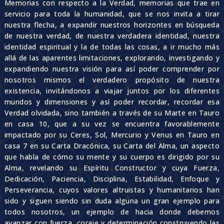
Memorias con respecto a la Verdad, memorias que trae en
servicio para toda la humanidad, que se nos invita a tirar
nuestra flecha, a expandir nuestros horizontes en búsqueda
de nuestra verdad, de nuestra verdadera identidad, nuestra
identidad espiritual y la de todas las cosas, a ir mucho más
allá de las aparentes limitaciones, explorando, investigando y
expandiendo nuestra visión para así poder comprender por
nosotros mismos el verdadero propósito de nuestra
existencia, invitándonos a viajar juntos por los diferentes
mundos y dimensiones y así poder recordar, recordar esa
Verdad olvidada, sino también a través de su Marte en Tauro
en casa 10, que a su vez se encuentra favorablemente
impactado por su Ceres, Sol, Mercurio y Venus en Tauro en
casa 7 en su Carta Dracónica, su Carta del Alma, un aspecto
que habla de cómo su mente y su cuerpo es dirigido por su
Alma, revelando su Espíritu Constructor y cuya Fuerza,
Dedicación, Paciencia, Disciplina, Estabilidad, Enfoque y
Perseverancia, cuyos valores altruistas y humanitarios han
sido y siguen siendo sin duda alguna un gran ejemplo para
todos nosotros, un ejemplo de hacia donde debemos
avanzar con fuerza, coraje y determinación construyendo las