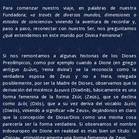
Para comenzar nuestro viaje, en palabras de nuestra
Fundadora; «
a través de diversos mundos, dimensiones o
estados de conciencia
» viviendo la aventura de recordar y,
paso a paso, reconectar con nuestro Ser, nos preguntamos
¿qué entendemos en este mundo por Divina Femenina?
Si nos remontamos a algunas historias de los Dioses
Preolímpicos, como por ejemplo cuando a Dione (en griego
antiguo Διώνη, ‘reina divina’) se la reconocía como la
verdadera esposa de Zeus y no a Hera, relegada
posiblemente, por ser la Madre de Dioses, observamos que la
derivación del micénico Διϝωνᾱ (Diwōnā), básicamente es una
forma femenina de la forma Ζεύς (Zeús), que se declina
como Διός (Diós), que a su vez deriva del vocablo Διϝός
(Diwós), viniendo a significar «de Zeus», dejándonos en claro
que la concepción de Diosa/Dios como una misma cosa
parecería ser la forma verdadera. Si observamos el nombre
indoeuropeo de Dione en realidad es más bien un título: la
«Diosa», etimológicamente una forma femenina de Zeus.