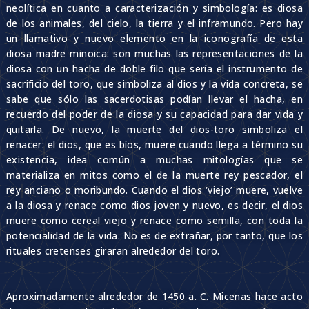
neolítica en cuanto a caracterización y simbología: es diosa
de los animales, del cielo, la tierra y el inframundo. Pero hay
un llamativo y nuevo elemento en la iconografía de esta
diosa madre minoica: son muchas las representaciones de la
diosa con un hacha de doble filo que sería el instrumento de
sacrificio del toro, que simboliza al dios y la vida concreta, se
sabe que sólo las sacerdotisas podían llevar el hacha, en
recuerdo del poder de la diosa y su capacidad para dar vida y
quitarla. De nuevo, la muerte del dios-toro simboliza el
renacer: el dios, que es bíos, muere cuando llega a término su
existencia, idea común a muchas mitologías que se
materializa en mitos como el de la muerte rey pescador, el
rey anciano o moribundo. Cuando el dios ‘viejo’ muere, vuelve
a la diosa y renace como dios joven y nuevo, es decir, el dios
muere como cereal viejo y renace como semilla, con toda la
potencialidad de la vida. No es de extrañar, por tanto, que los
rituales cretenses giraran alrededor del toro.
Aproximadamente alrededor de 1450 a. C. Micenas hace acto