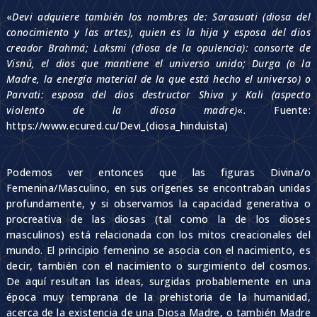
«
Devi adquiere también los nombres de: Sarasuati (diosa del
conocimiento y las artes), quien es la hija y esposa del dios
creador Brahmá; Laksmi (diosa de la opulencia): consorte de
Visnú, el dios que mantiene el universo unido; Durga (o la
Madre, la energía material de la que está hecho el universo) o
Parvati: esposa del dios destructor Shiva y Kali (aspecto
violento de la diosa madre)
«. Fuente:
https://www.ecured.cu/Devi_(diosa_hinduista)
Podemos ver entonces que las figuras Divina/o
Femenina/Masculino, en sus orígenes se encontraban unidas
profundamente, y si observamos la capacidad generativa o
procreativa de las diosas (tal como la de los dioses
masculinos) está relacionada con los mitos creacionales del
mundo. El principio femenino se asocia con el nacimiento, es
decir, también con el nacimiento o surgimiento del cosmos.
De aquí resultan las ideas, surgidas probablemente en una
época muy temprana de la prehistoria de la humanidad,
acerca de la existencia de una Diosa Madre, o también Madre