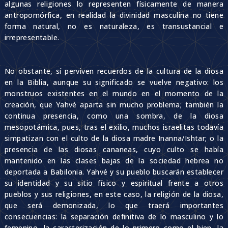
algunas religiones lo representen físicamente de manera
antropomórfica, en realidad la divinidad masculina no tiene
forma natural, no es naturaleza, es transustancial e
irrepresentable.
No obstante, sí perviven recuerdos de la cultura de la diosa
en la Biblia, aunque su significado se vuelve negativo: los
monstruos existentes en el mundo en el momento de la
creación, que Yahvé aparta sin mucho problema; también la
continua presencia, como una sombra, de la diosa
mesopotámica, pues, tras el exilio, muchos israelitas todavía
simpatizan con el culto de la diosa madre Inanna/Ishtar; o la
presencia de las diosas cananeas, cuyo culto se había
mantenido en las clases bajas de la sociedad hebrea no
deportada a Babilonia. Yahvé y su pueblo buscarán establecer
su identidad y su sitio físico y espiritual frente a otros
pueblos y sus religiones, en este caso, la religión de la diosa,
que será demonizada, lo que traerá importantes
consecuencias: la separación definitiva de lo masculino y lo
femenino, la caracterización de lo primero como el bien, la