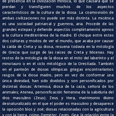
de presencia en la civilización minoica, lo que causará que se
pierdan y transfiguren muchos de los aspectos
característicos de la cultura de la diosa. La cosmovisión de
ambas civilizaciones no puede ser más distinta. La micénica
es una sociedad patriarcal y guerrera, aria. Procede de las
grandes estepas y defiende aspectos completamente ajenos
a la cultura mediterránea de la madre. El choque entre estas
dos culturas y modos de ver el mundo, que acaba por causar
la caída de Creta y su diosa, resuena todavía en la mitología
de Grecia que surge de las raíces de Creta y Micenas. Hay
restos de la mitología de la diosa en el mito del laberinto y el
minotauro o en el ciclo mitológico de la Orestíada. También
en el panteón de diosas olímpicas griegas encontraríamos
rasgos de la diosa madre, pero en vez de conformar una
única divinidad, han sido divididos y son personificados por
distintas diosas: Artemisa, diosa de la caza, señora de los
animales; Atenea, personificación femenina de la sabiduría del
dios masculino (Zeus); Zeus y Hera, matrimonio divino
desnaturalizado en el que el poder es masculino y desaparece
la oposición bíos y zoé; diosas relacionadas con la agricultura
y con la tierra, como Demeter, Ceres, Gea; la relación entre la