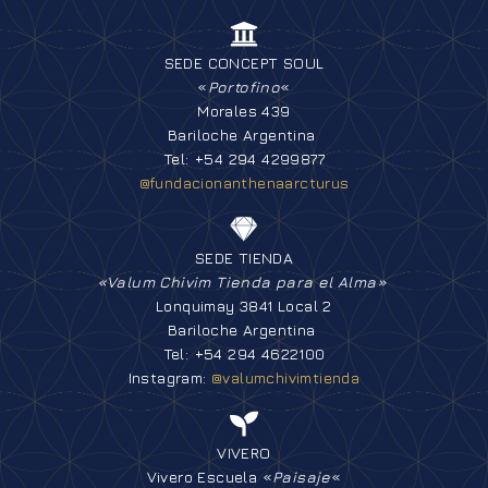
SEDE CONCEPT SOUL
«
Portofino
«
Morales 439
Bariloche Argentina
Tel: +54 294 4299877
@fundacionanthenaarcturus
SEDE TIENDA
«Valum Chivim Tienda para el Alma»
Lonquimay 3841 Local 2
Bariloche Argentina
Tel: +54 294 4622100
Instagram:
@valumchivimtienda
VIVERO
Vivero Escuela «
Paisaje
«