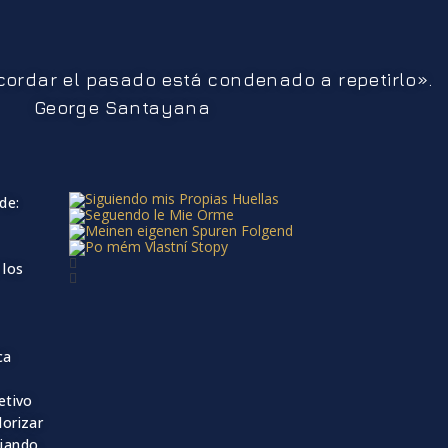
ordar el pasado está condenado a repetirlo».
George Santayana
de:
 los
ca
etivo
lorizar
diando,