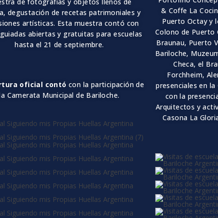
stra de fotograf
í
as y objetos llenos de
& Coffe La Cocina
ia, degustación de recetas patrimoniales y
Puerto Octay y l
siones art
í
sticas. Esta muestra contó
con
Colono de Puerto 
 guiadas abiertas y gratuitas para escuelas
Braunau, Puerto V
hasta el
21 de septiembre
.
Bariloche, Muzeu
Checa, el B
Forchheim, Ale
tura oficial contó
con la participación de
presenciales en la
la Camerata Municipal de Bariloche.
con la presenci
Arquitectos y acti
Casona La Gloria