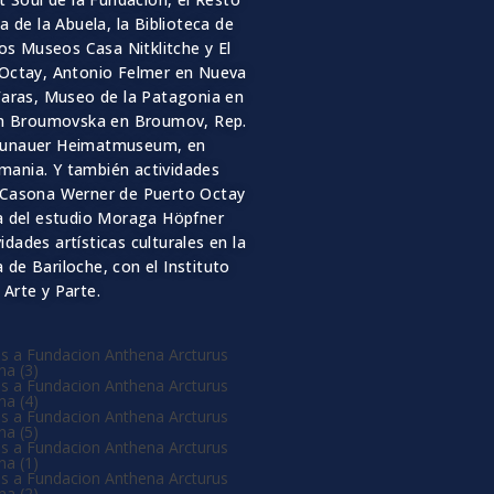
 de la Abuela, la Biblioteca de
os Museos Casa Nitklitche y El
Octay, Antonio Felmer en Nueva
aras, Museo de la Patagonia en
m Broumovska en Broumov, Rep.
raunauer Heimatmuseum, en
mania. Y tambi
é
n actividades
Cas
on
a We
r
ner
de Puerto Octay
a del estudio Moraga H
ö
pfner
vidades art
í
sticas culturales en la
 de Bariloche, con el Instituto
Arte y Parte.