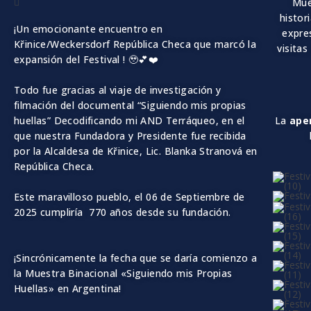
Mue
histor
¡Un emocionante encuentro en
expre
Křinice/Weckersdorf República Checa que marcó la
visitas
expansión del Festival ! 🥹💕❤️
Todo fue gracias al viaje de investigación y
filmación del documental “Siguiendo mis propias
huellas” Decodificando
mi
AND Terráqueo, en el
La
aper
que nuestra Fundadora y Presidente fue recibida
por la Alcaldesa de Křinice, Lic. Blanka Stranová en
República Checa.
Este maravilloso pueblo, el
06 de Septiembre
de
2025 cumpliría 770 años desde su fundación.
¡Sincrónicamente la fecha que se daría comienzo a
la Muestra Binacional «Siguiendo mis Propias
Huellas» en Argentina!