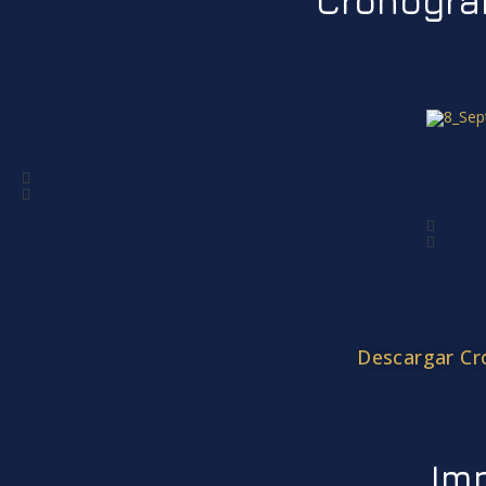
Cronogra
Descargar Cr
Im