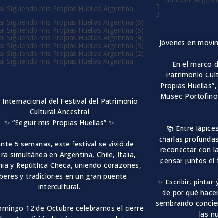
Jóvenes en movim
En el marco d
Patrimonio Cult
Propias Huellas”,
Museo Portofino 
e Internacional del Festival del Patrimonio
Cultural Ancestral
✨ “Seguir mis Propias Huellas” ✨
📚 Entre lápice
charlas profunda
nte 5 semanas, este festival se vivió de
reconectar con la
a simultánea en Argentina, Chile, Italia,
pensar juntos el
ia y República Checa, uniendo corazones,
beres y tradiciones en un gran puente
✨ Escribir, pintar
intercultural.
de por qué hac
sembrando concien
omingo
12 de Octubre
celebramos el cierre
las n