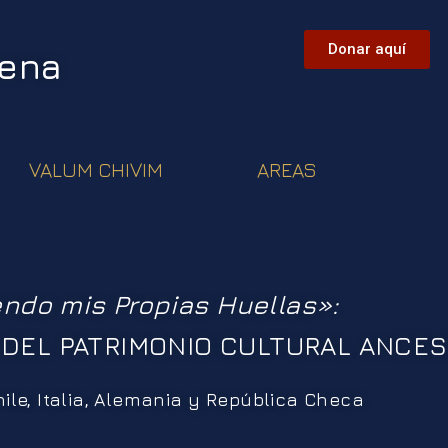
Donar aquí
hena
VALUM CHIVIM
AREAS
ndo mis Propias Huellas»:
 DEL PATRIMONIO CULTURAL ANCES
ile, Italia, Alemania y Rep
ú
blica Checa