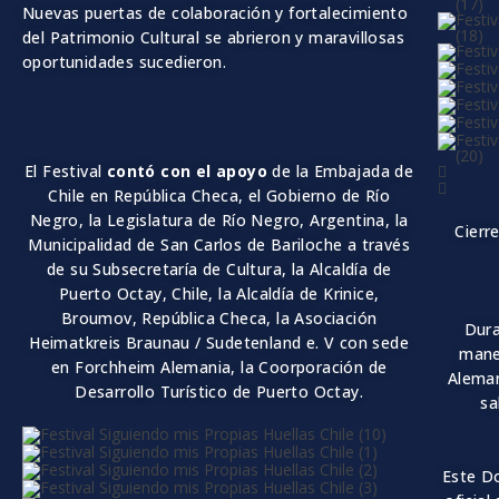
Nuevas puertas de colaboración y fortalecimiento
del Patrimonio Cultural se abrieron y maravillosas
oportunidades sucedieron.
El Festival
contó con el apoyo
de la Embajada de
Chile en Rep
ú
blica Checa,
el Gobierno de Río
Negro,
la Legislatura de R
í
o Negro, Argentina, la
Cierr
Municipalidad de San Carlos de Bariloche a trav
é
s
de su Subsecretar
í
a de Cultura, la Alcald
í
a de
Puerto Octay, Chile, la Alcald
ía de Krinice,
Broumov, Repú
blica Checa, la Asociació
n
Dura
Heimatkreis Braunau / Sudetenland e. V con sede
maner
en Forchheim Alemania, la Coorporaci
ón de
Aleman
Desarrollo Tur
í
stico de Puerto Octay
.
sa
Este D