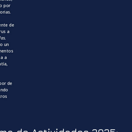
o por
orias.
dente de
rus a
las.
do un
umentos
pa a
tía,
abor de
ando
tros